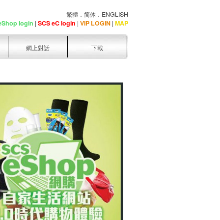
繁體
．
简体
．
ENGLISH
eShop login
|
SCS eC login
|
VIP LOGIN
|
MAP
網上對話
下載