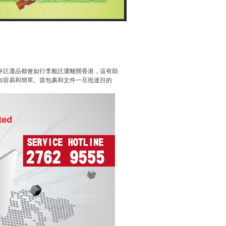
件託運品都會如行李般託運離開香港，這有助
加容易和簡單。當包裹和文件一旦抵達目的